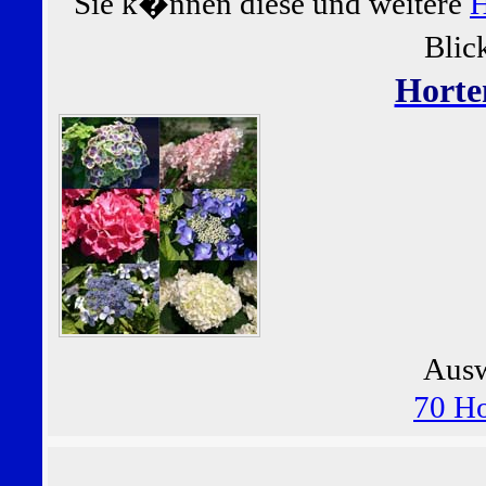
Sie k�nnen diese und weitere
H
Blic
Horte
Ausw
70 Ho