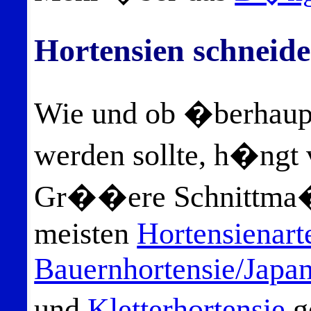
Hortensien schneid
Wie und ob �berhaupt
werden sollte, h�ngt 
Gr��ere Schnittma�
meisten
Hortensienart
Bauernhortensie/Japan
und
Kletterhortensie
g