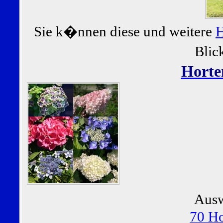
Sie k�nnen diese und weitere
H
Blic
Horte
Ausw
70 Ho